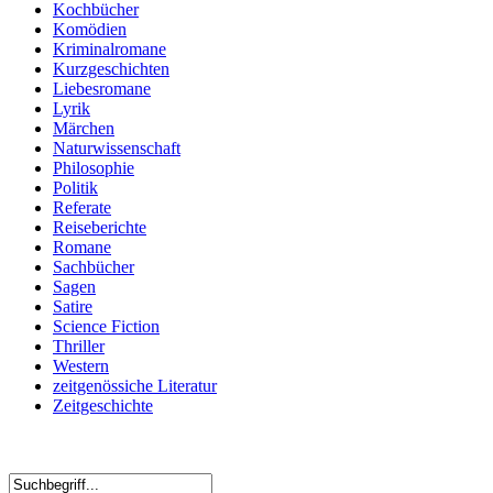
Kochbücher
Komödien
Kriminalromane
Kurzgeschichten
Liebesromane
Lyrik
Märchen
Naturwissenschaft
Philosophie
Politik
Referate
Reiseberichte
Romane
Sachbücher
Sagen
Satire
Science Fiction
Thriller
Western
zeitgenössiche Literatur
Zeitgeschichte