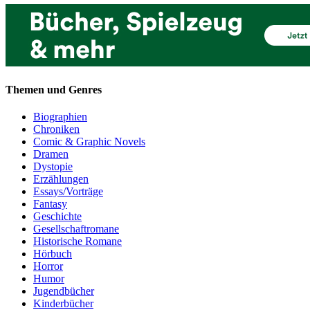
Themen und Genres
Biographien
Chroniken
Comic & Graphic Novels
Dramen
Dystopie
Erzählungen
Essays/Vorträge
Fantasy
Geschichte
Gesellschaftromane
Historische Romane
Hörbuch
Horror
Humor
Jugendbücher
Kinderbücher