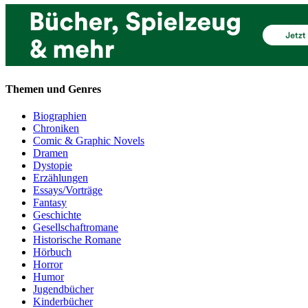
Themen und Genres
Biographien
Chroniken
Comic & Graphic Novels
Dramen
Dystopie
Erzählungen
Essays/Vorträge
Fantasy
Geschichte
Gesellschaftromane
Historische Romane
Hörbuch
Horror
Humor
Jugendbücher
Kinderbücher