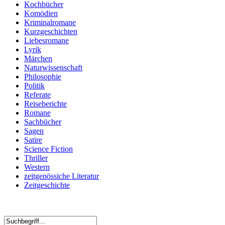
Kochbücher
Komödien
Kriminalromane
Kurzgeschichten
Liebesromane
Lyrik
Märchen
Naturwissenschaft
Philosophie
Politik
Referate
Reiseberichte
Romane
Sachbücher
Sagen
Satire
Science Fiction
Thriller
Western
zeitgenössiche Literatur
Zeitgeschichte