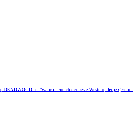
ten, DEADWOOD sei “wahrscheinlich der beste Western, der je geschri