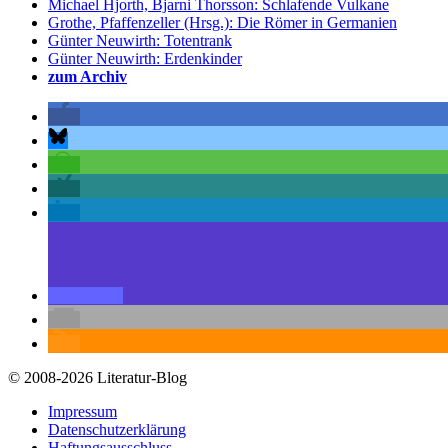
Michael Hjorth, Bjarni Thorsson: Schlafende Vulkane
Grothe, Pfaffenzeller (Hrsg.): Die Römer in Germanien
Günter Neuwirth: Totentrank
Günter Neuwirth: Erdenkinder
zum Archiv
© 2008-2026 Literatur-Blog
Impressum
Datenschutzerklärung
Haftungsausschluss