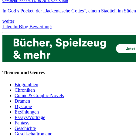
veröffentlicht am 14.06.2010 von Sündi
In God’s Pocket, der „Jackentasche Gottes“, einem Stadtteil im Süden 
weiter
LiteraturBlog Bewertung:
Themen und Genres
Biographien
Chroniken
Comic & Graphic Novels
Dramen
Dystopie
Erzählungen
Essays/Vorträge
Fantasy
Geschichte
Gesellschaftromane