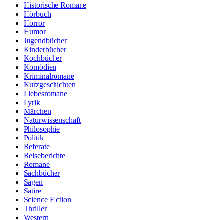
Historische Romane
Hörbuch
Horror
Humor
Jugendbücher
Kinderbücher
Kochbücher
Komödien
Kriminalromane
Kurzgeschichten
Liebesromane
Lyrik
Märchen
Naturwissenschaft
Philosophie
Politik
Referate
Reiseberichte
Romane
Sachbücher
Sagen
Satire
Science Fiction
Thriller
Western