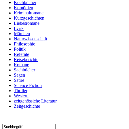
Kochbücher
Komödien
Kriminalromane
Kurzgeschichten
Liebesromane
Lyrik
Märchen
Naturwissenschaft
Philosophie
Politik
Referate
Reiseberichte
Romane
Sachbücher
Sagen
Satire
Science Fiction
Thriller
Western
zeitgenössiche Literatur
Zeitgeschichte