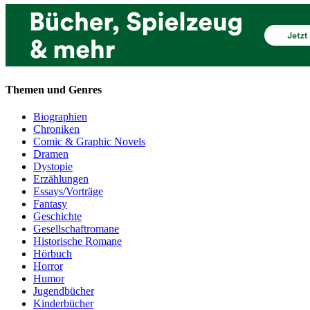
Themen und Genres
Biographien
Chroniken
Comic & Graphic Novels
Dramen
Dystopie
Erzählungen
Essays/Vorträge
Fantasy
Geschichte
Gesellschaftromane
Historische Romane
Hörbuch
Horror
Humor
Jugendbücher
Kinderbücher