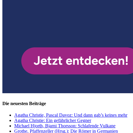
Die neuesten Beiträge
Agatha Christie, Pascal Davoz: Und dann gab’s keines mehr
Agatha Christie: Ein gefährlicher Gegner
Michael Hjorth, Bjarni Thorsson: Schlafende Vulkane
Grothe, Pfaffenzeller (Hrsg.): Die Römer in Germanien