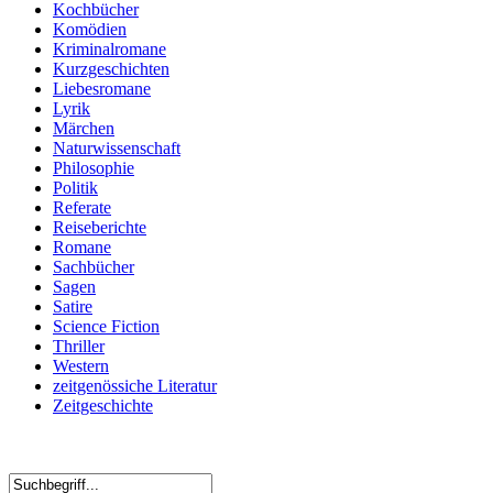
Kochbücher
Komödien
Kriminalromane
Kurzgeschichten
Liebesromane
Lyrik
Märchen
Naturwissenschaft
Philosophie
Politik
Referate
Reiseberichte
Romane
Sachbücher
Sagen
Satire
Science Fiction
Thriller
Western
zeitgenössiche Literatur
Zeitgeschichte