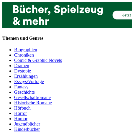
Themen und Genres
Biographien
Chroniken
Comic & Graphic Novels
Dramen
Dystopie
Erzählungen
Essays/Vorträge
Fantasy
Geschichte
Gesellschaftromane
Historische Romane
Hörbuch
Horror
Humor
Jugendbücher
Kinderbücher