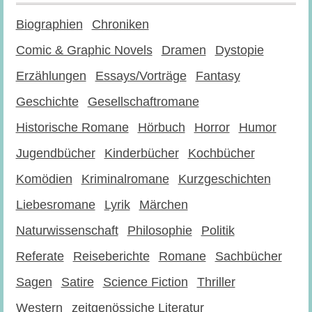
Biographien
Chroniken
Comic & Graphic Novels
Dramen
Dystopie
Erzählungen
Essays/Vorträge
Fantasy
Geschichte
Gesellschaftromane
Historische Romane
Hörbuch
Horror
Humor
Jugendbücher
Kinderbücher
Kochbücher
Komödien
Kriminalromane
Kurzgeschichten
Liebesromane
Lyrik
Märchen
Naturwissenschaft
Philosophie
Politik
Referate
Reiseberichte
Romane
Sachbücher
Sagen
Satire
Science Fiction
Thriller
Western
zeitgenössiche Literatur