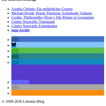
Agatha Christie: Ein gefährlicher Gegner
Michael Hjorth, Bjarni Thorsson: Schlafende Vulkane
Grothe, Pfaffenzeller (Hrsg.): Die Römer in Germanien
Günter Neuwirth: Totentrank
Günter Neuwirth: Erdenkinder
zum Archiv
© 2008-2026 Literatur-Blog