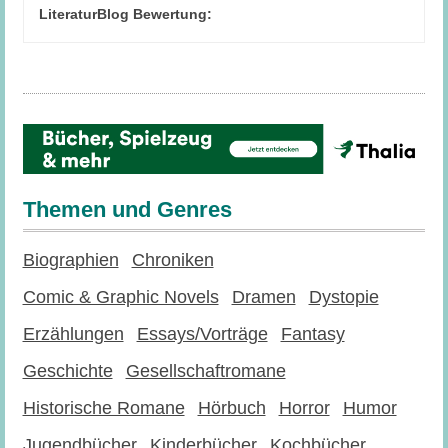
LiteraturBlog Bewertung:
Themen und Genres
Biographien
Chroniken
Comic & Graphic Novels
Dramen
Dystopie
Erzählungen
Essays/Vorträge
Fantasy
Geschichte
Gesellschaftromane
Historische Romane
Hörbuch
Horror
Humor
Jugendbücher
Kinderbücher
Kochbücher