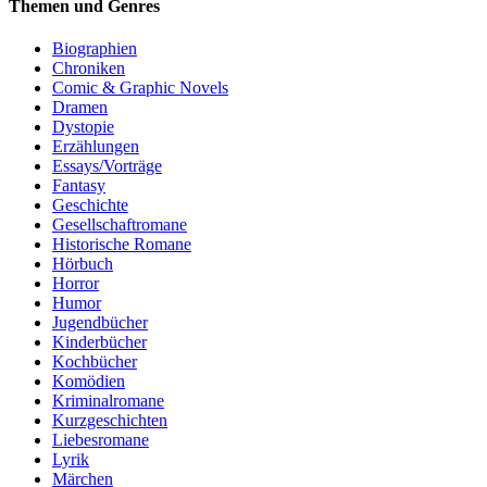
Themen und Genres
Biographien
Chroniken
Comic & Graphic Novels
Dramen
Dystopie
Erzählungen
Essays/Vorträge
Fantasy
Geschichte
Gesellschaftromane
Historische Romane
Hörbuch
Horror
Humor
Jugendbücher
Kinderbücher
Kochbücher
Komödien
Kriminalromane
Kurzgeschichten
Liebesromane
Lyrik
Märchen