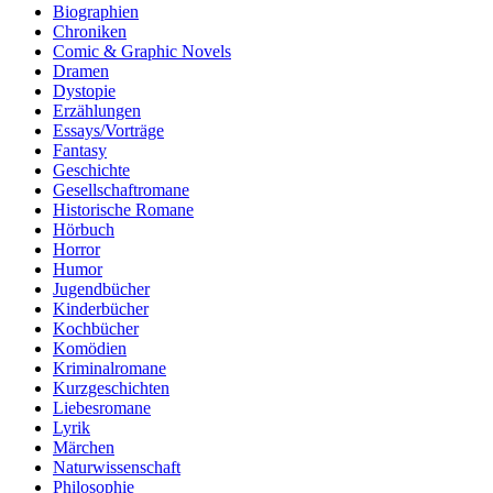
Biographien
Chroniken
Comic & Graphic Novels
Dramen
Dystopie
Erzählungen
Essays/Vorträge
Fantasy
Geschichte
Gesellschaftromane
Historische Romane
Hörbuch
Horror
Humor
Jugendbücher
Kinderbücher
Kochbücher
Komödien
Kriminalromane
Kurzgeschichten
Liebesromane
Lyrik
Märchen
Naturwissenschaft
Philosophie