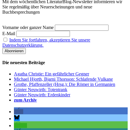
Mit dem wöchentlichen LiteraturBlog-Newsletter informieren wir
Sie regelmäßig über Neuerscheinungen und neue
Buchbesprechungen
Vorname oder ganzer Name
E-Mail
Indem Sie fortfahren, akzeptieren Sie unsere
Datenschutzerklärung.
Die neuesten Beiträge
Agatha Christie: Ein gefährlicher Gegner
Michael Hjorth, Bjarni Thorsson: Schlafende Vulkane
Grothe, Pfaffenzeller (Hrsg.): Die Römer in Germanien
Günter Neuwirth: Totentrank
Günter Neuwirth: Erdenkinder
zum Archiv