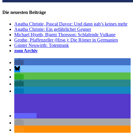
Die neuesten Beiträge
Agatha Christie, Pascal Davoz: Und dann gab’s keines mehr
Agatha Christie: Ein gefährlicher Gegner
Michael Hjorth, Bjarni Thorsson: Schlafende Vulkane
Grothe, Pfaffenzeller (Hrsg.): Die Römer in Germanien
Günter Neuwirth: Totentrank
zum Archiv