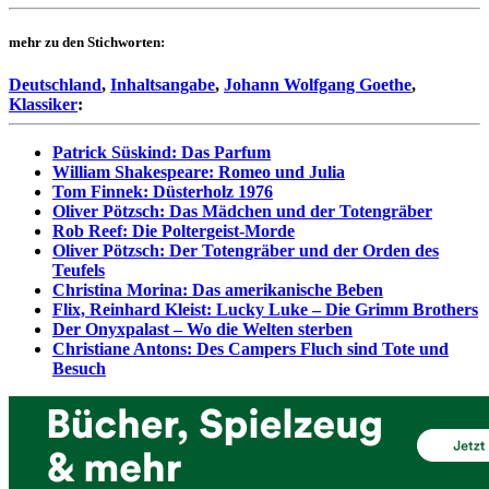
mehr zu den Stichworten:
Deutschland
,
Inhaltsangabe
,
Johann Wolfgang Goethe
,
Klassiker
:
Patrick Süskind: Das Parfum
William Shakespeare: Romeo und Julia
Tom Finnek: Düsterholz 1976
Oliver Pötzsch: Das Mädchen und der Totengräber
Rob Reef: Die Poltergeist-Morde
Oliver Pötzsch: Der Totengräber und der Orden des
Teufels
Christina Morina: Das amerikanische Beben
Flix, Reinhard Kleist: Lucky Luke – Die Grimm Brothers
Der Onyxpalast – Wo die Welten sterben
Christiane Antons: Des Campers Fluch sind Tote und
Besuch