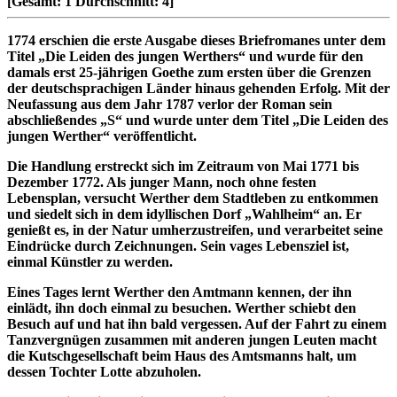
[Gesamt:
1
Durchschnitt:
4
]
1774 erschien die erste Ausgabe dieses Briefromanes unter dem
Titel „Die Leiden des jungen Werthers“ und wurde für den
damals erst 25-jährigen Goethe zum ersten über die Grenzen
der deutschsprachigen Länder hinaus gehenden Erfolg. Mit der
Neufassung aus dem Jahr 1787 verlor der Roman sein
abschließendes „S“ und wurde unter dem Titel „Die Leiden des
jungen Werther“ veröffentlicht.
Die Handlung erstreckt sich im Zeitraum von Mai 1771 bis
Dezember 1772. Als junger Mann, noch ohne festen
Lebensplan, versucht Werther dem Stadtleben zu entkommen
und siedelt sich in dem idyllischen Dorf „Wahlheim“ an. Er
genießt es, in der Natur umherzustreifen, und verarbeitet seine
Eindrücke durch Zeichnungen. Sein vages Lebensziel ist,
einmal Künstler zu werden.
Eines Tages lernt Werther den Amtmann kennen, der ihn
einlädt, ihn doch einmal zu besuchen. Werther schiebt den
Besuch auf und hat ihn bald vergessen. Auf der Fahrt zu einem
Tanzvergnügen zusammen mit anderen jungen Leuten macht
die Kutschgesellschaft beim Haus des Amtsmanns halt, um
dessen Tochter Lotte abzuholen.