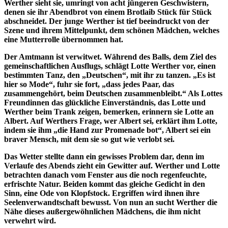
Werther sieht sie, umringt von acht jüngeren Geschwistern,
denen sie ihr Abendbrot von einem Brotlaib Stück für Stück
abschneidet. Der junge Werther ist tief beeindruckt von der
Szene und ihrem Mittelpunkt, dem schönen Mädchen, welches
eine Mutterrolle übernommen hat.
Der Amtmann ist verwitwet. Während des Balls, dem Ziel des
gemeinschaftlichen Ausflugs, schlägt Lotte Werther vor, einen
bestimmten Tanz, den „Deutschen“, mit ihr zu tanzen. „Es ist
hier so Mode“, fuhr sie fort, „dass jedes Paar, das
zusammengehört, beim Deutschen zusammenbleibt.“ Als Lottes
Freundinnen das glückliche Einverständnis, das Lotte und
Werther beim Trank zeigen, bemerken, erinnern sie Lotte an
Albert. Auf Werthers Frage, wer Albert sei, erklärt ihm Lotte,
indem sie ihm „die Hand zur Promenade bot“, Albert sei ein
braver Mensch, mit dem sie so gut wie verlobt sei.
Das Wetter stellte dann ein gewisses Problem dar, denn im
Verlaufe des Abends zieht ein Gewitter auf. Werther und Lotte
betrachten danach vom Fenster aus die noch regenfeuchte,
erfrischte Natur. Beiden kommt das gleiche Gedicht in den
Sinn, eine Ode von Klopfstock. Ergriffen wird ihnen ihre
Seelenverwandtschaft bewusst. Von nun an sucht Werther die
Nähe dieses außergewöhnlichen Mädchens, die ihm nicht
verwehrt wird.