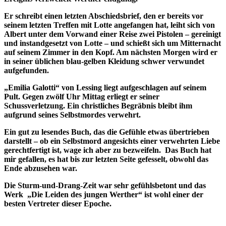
Er schreibt einen letzten Abschiedsbrief, den er bereits vor
seinem letzten Treffen mit Lotte angefangen hat, leiht sich von
Albert unter dem Vorwand einer Reise zwei Pistolen – gereinigt
und instandgesetzt von Lotte – und schießt sich um Mitternacht
auf seinem Zimmer in den Kopf. Am nächsten Morgen wird er
in seiner üblichen blau-gelben Kleidung schwer verwundet
aufgefunden.
„Emilia Galotti“ von Lessing liegt aufgeschlagen auf seinem
Pult. Gegen zwölf Uhr Mittag erliegt er seiner
Schussverletzung. Ein christliches Begräbnis bleibt ihm
aufgrund seines Selbstmordes verwehrt.
Ein gut zu lesendes Buch, das die Gefühle etwas übertrieben
darstellt – ob ein Selbstmord angesichts einer verwehrten Liebe
gerechtfertigt ist, wage ich aber zu bezweifeln. Das Buch hat
mir gefallen, es hat bis zur letzten Seite gefesselt, obwohl das
Ende abzusehen war.
Die Sturm-und-Drang-Zeit war sehr gefühlsbetont und das
Werk „Die Leiden des jungen Werther“ ist wohl einer der
besten Vertreter dieser Epoche.