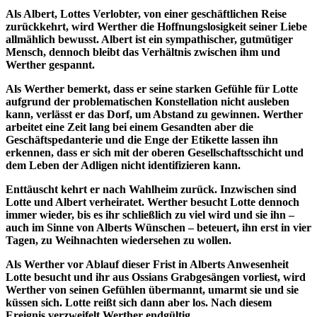
Als Albert, Lottes Verlobter, von einer geschäftlichen Reise
zurückkehrt, wird Werther die Hoffnungslosigkeit seiner Liebe
allmählich bewusst. Albert ist ein sympathischer, gutmütiger
Mensch, dennoch bleibt das Verhältnis zwischen ihm und
Werther gespannt.
Als Werther bemerkt, dass er seine starken Gefühle für Lotte
aufgrund der problematischen Konstellation nicht ausleben
kann, verlässt er das Dorf, um Abstand zu gewinnen. Werther
arbeitet eine Zeit lang bei einem Gesandten aber die
Geschäftspedanterie und die Enge der Etikette lassen ihn
erkennen, dass er sich mit der oberen Gesellschaftsschicht und
dem Leben der Adligen nicht identifizieren kann.
Enttäuscht kehrt er nach Wahlheim zurück. Inzwischen sind
Lotte und Albert verheiratet. Werther besucht Lotte dennoch
immer wieder, bis es ihr schließlich zu viel wird und sie ihn –
auch im Sinne von Alberts Wünschen – beteuert, ihn erst in vier
Tagen, zu Weihnachten wiedersehen zu wollen.
Als Werther vor Ablauf dieser Frist in Alberts Anwesenheit
Lotte besucht und ihr aus Ossians Grabgesängen vorliest, wird
Werther von seinen Gefühlen übermannt, umarmt sie und sie
küssen sich. Lotte reißt sich dann aber los. Nach diesem
Ereignis verzweifelt Werther endgültig.