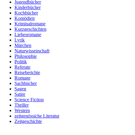
Jugendbücher
Kinderbücher
Kochbücher
Komödien
Kriminalromane
Kurzgeschichten
Liebesromane
Lyrik
Märchen
Naturwissenschaft
Philosophie
Politik
Referate
Reiseberichte
Romane
Sachbücher
Sagen
Satire
Science Fiction
Thriller
Western
zeitgenössiche Literatur
Zeitgeschichte