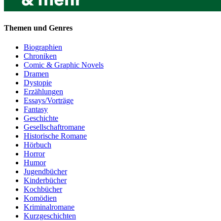
Themen und Genres
Biographien
Chroniken
Comic & Graphic Novels
Dramen
Dystopie
Erzählungen
Essays/Vorträge
Fantasy
Geschichte
Gesellschaftromane
Historische Romane
Hörbuch
Horror
Humor
Jugendbücher
Kinderbücher
Kochbücher
Komödien
Kriminalromane
Kurzgeschichten