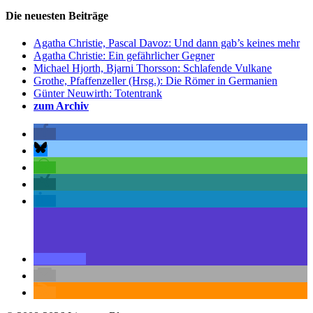
Die neuesten Beiträge
Agatha Christie, Pascal Davoz: Und dann gab’s keines mehr
Agatha Christie: Ein gefährlicher Gegner
Michael Hjorth, Bjarni Thorsson: Schlafende Vulkane
Grothe, Pfaffenzeller (Hrsg.): Die Römer in Germanien
Günter Neuwirth: Totentrank
zum Archiv