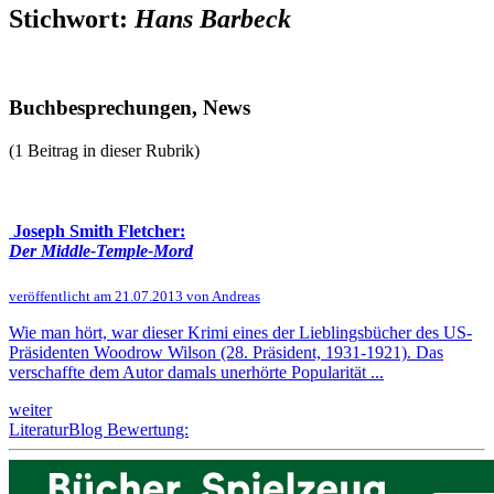
Stichwort:
Hans Barbeck
Buchbesprechungen, News
(1 Beitrag in dieser Rubrik)
Joseph Smith Fletcher:
Der Middle-Temple-Mord
veröffentlicht am 21.07.2013 von Andreas
Wie man hört, war dieser Krimi eines der Lieblingsbücher des US-
Präsidenten Woodrow Wilson (28. Präsident, 1931-1921). Das
verschaffte dem Autor damals unerhörte Popularität ...
weiter
LiteraturBlog Bewertung: