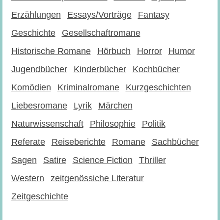
Erzählungen
Essays/Vorträge
Fantasy
Geschichte
Gesellschaftromane
Historische Romane
Hörbuch
Horror
Humor
Jugendbücher
Kinderbücher
Kochbücher
Komödien
Kriminalromane
Kurzgeschichten
Liebesromane
Lyrik
Märchen
Naturwissenschaft
Philosophie
Politik
Referate
Reiseberichte
Romane
Sachbücher
Sagen
Satire
Science Fiction
Thriller
Western
zeitgenössiche Literatur
Zeitgeschichte