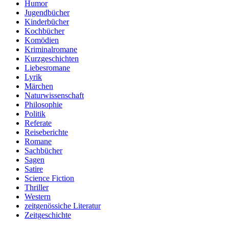
Humor
Jugendbücher
Kinderbücher
Kochbücher
Komödien
Kriminalromane
Kurzgeschichten
Liebesromane
Lyrik
Märchen
Naturwissenschaft
Philosophie
Politik
Referate
Reiseberichte
Romane
Sachbücher
Sagen
Satire
Science Fiction
Thriller
Western
zeitgenössiche Literatur
Zeitgeschichte