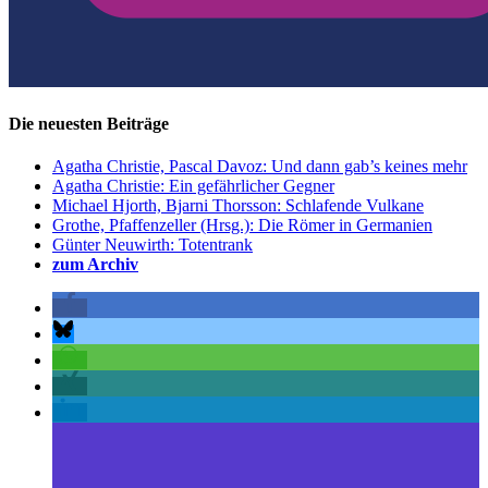
Die neuesten Beiträge
Agatha Christie, Pascal Davoz: Und dann gab’s keines mehr
Agatha Christie: Ein gefährlicher Gegner
Michael Hjorth, Bjarni Thorsson: Schlafende Vulkane
Grothe, Pfaffenzeller (Hrsg.): Die Römer in Germanien
Günter Neuwirth: Totentrank
zum Archiv