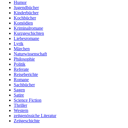
Humor
Jugendbücher
Kinderbücher
Kochbücher
Komödien
Kriminalromane
Kurzgeschichten
Liebesromane
Lyrik
Märchen
Naturwissenschaft
Philosophie
Politik
Referate
Reiseberichte
Romane
Sachbücher
Sagen
Satire
Science Fiction
Thriller
Western
zeitgenössiche Literatur
Zeitgeschichte