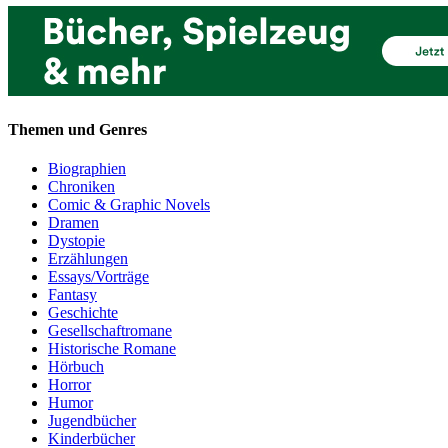
Themen und Genres
Biographien
Chroniken
Comic & Graphic Novels
Dramen
Dystopie
Erzählungen
Essays/Vorträge
Fantasy
Geschichte
Gesellschaftromane
Historische Romane
Hörbuch
Horror
Humor
Jugendbücher
Kinderbücher