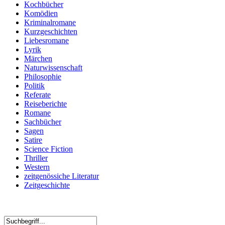
Kochbücher
Komödien
Kriminalromane
Kurzgeschichten
Liebesromane
Lyrik
Märchen
Naturwissenschaft
Philosophie
Politik
Referate
Reiseberichte
Romane
Sachbücher
Sagen
Satire
Science Fiction
Thriller
Western
zeitgenössiche Literatur
Zeitgeschichte