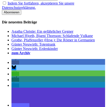
Indem Sie fortfahren, akzeptieren Sie unsere
Datenschutzerklärung.
Die neuesten Beiträge
Agatha Christie: Ein gefährlicher Gegner
Michael Hjorth, Bjarni Thorsson: Schlafende Vulkane
Grothe, Pfaffenzeller (Hrsg.): Die Römer in Germanien
Günter Neuwirth: Totentrank
Günter Neuwirth: Erdenkinder
zum Archiv