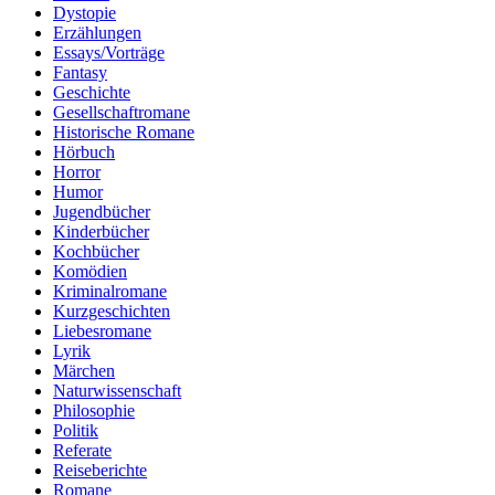
Dystopie
Erzählungen
Essays/Vorträge
Fantasy
Geschichte
Gesellschaftromane
Historische Romane
Hörbuch
Horror
Humor
Jugendbücher
Kinderbücher
Kochbücher
Komödien
Kriminalromane
Kurzgeschichten
Liebesromane
Lyrik
Märchen
Naturwissenschaft
Philosophie
Politik
Referate
Reiseberichte
Romane