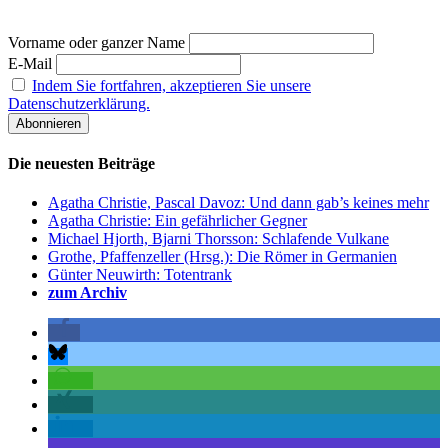
Vorname oder ganzer Name
E-Mail
Indem Sie fortfahren, akzeptieren Sie unsere
Datenschutzerklärung.
Die neuesten Beiträge
Agatha Christie, Pascal Davoz: Und dann gab’s keines mehr
Agatha Christie: Ein gefährlicher Gegner
Michael Hjorth, Bjarni Thorsson: Schlafende Vulkane
Grothe, Pfaffenzeller (Hrsg.): Die Römer in Germanien
Günter Neuwirth: Totentrank
zum Archiv