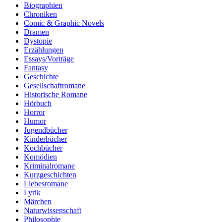
Biographien
Chroniken
Comic & Graphic Novels
Dramen
Dystopie
Erzählungen
Essays/Vorträge
Fantasy
Geschichte
Gesellschaftromane
Historische Romane
Hörbuch
Horror
Humor
Jugendbücher
Kinderbücher
Kochbücher
Komödien
Kriminalromane
Kurzgeschichten
Liebesromane
Lyrik
Märchen
Naturwissenschaft
Philosophie