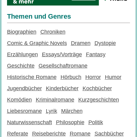
Themen und Genres
Biographien
Chroniken
Comic & Graphic Novels
Dramen
Dystopie
Erzählungen
Essays/Vorträge
Fantasy
Geschichte
Gesellschaftromane
Historische Romane
Hörbuch
Horror
Humor
Jugendbücher
Kinderbücher
Kochbücher
Komödien
Kriminalromane
Kurzgeschichten
Liebesromane
Lyrik
Märchen
Naturwissenschaft
Philosophie
Politik
Referate
Reiseberichte
Romane
Sachbücher