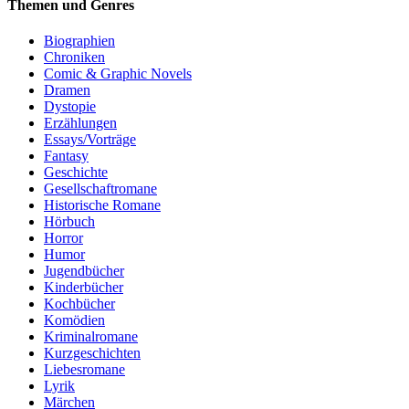
Themen und Genres
Biographien
Chroniken
Comic & Graphic Novels
Dramen
Dystopie
Erzählungen
Essays/Vorträge
Fantasy
Geschichte
Gesellschaftromane
Historische Romane
Hörbuch
Horror
Humor
Jugendbücher
Kinderbücher
Kochbücher
Komödien
Kriminalromane
Kurzgeschichten
Liebesromane
Lyrik
Märchen