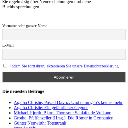
Sie regelmäßig über Neuerscheinungen und neue
Buchbesprechungen
Vorname oder ganzer Name
E-Mail
Indem Sie fortfahren, akzeptieren Sie unsere Datenschutzerklärung.
Die neuesten Beiträge
Agatha Christie, Pascal Davoz: Und dann gab’s keines mehr
Agatha Christie: Ein gefährlicher Gegner
Michael Hjorth, Bjarni Thorsson: Schlafende Vulkane
Grothe, Pfaffenzeller (Hrsg.): Die Römer in Germanien
Günter Neuwirth: Totentrank