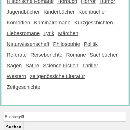
Historische Romane
Hörbuch
Horror
Humor
Jugendbücher
Kinderbücher
Kochbücher
Komödien
Kriminalromane
Kurzgeschichten
Liebesromane
Lyrik
Märchen
Naturwissenschaft
Philosophie
Politik
Referate
Reiseberichte
Romane
Sachbücher
Sagen
Satire
Science Fiction
Thriller
Western
zeitgenössiche Literatur
Zeitgeschichte