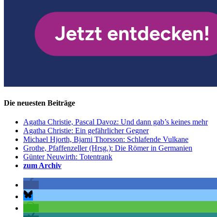
Die neuesten Beiträge
Agatha Christie, Pascal Davoz: Und dann gab’s keines mehr
Agatha Christie: Ein gefährlicher Gegner
Michael Hjorth, Bjarni Thorsson: Schlafende Vulkane
Grothe, Pfaffenzeller (Hrsg.): Die Römer in Germanien
Günter Neuwirth: Totentrank
zum Archiv