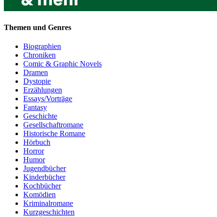
Themen und Genres
Biographien
Chroniken
Comic & Graphic Novels
Dramen
Dystopie
Erzählungen
Essays/Vorträge
Fantasy
Geschichte
Gesellschaftromane
Historische Romane
Hörbuch
Horror
Humor
Jugendbücher
Kinderbücher
Kochbücher
Komödien
Kriminalromane
Kurzgeschichten