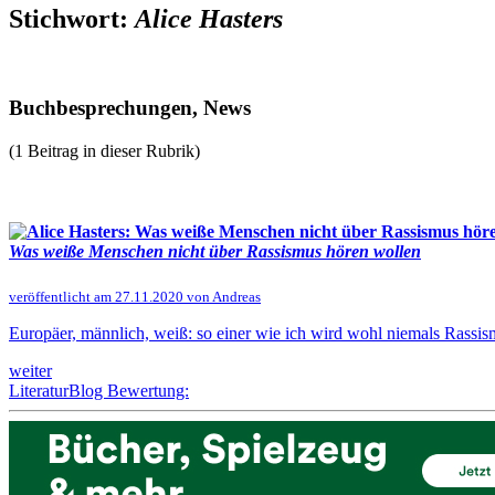
Stichwort:
Alice Hasters
Buchbesprechungen, News
(1 Beitrag in dieser Rubrik)
Was weiße Menschen nicht über Rassismus hören wollen
veröffentlicht am 27.11.2020 von Andreas
Europäer, männlich, weiß: so einer wie ich wird wohl niemals Rassism
weiter
LiteraturBlog Bewertung: