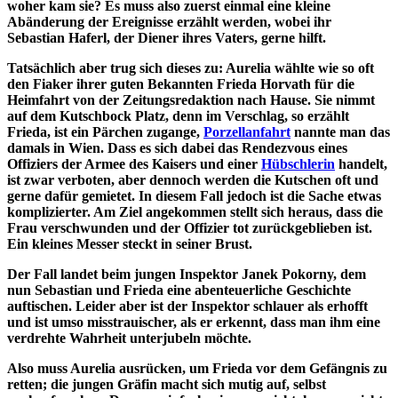
woher kam sie? Es muss also zuerst einmal eine kleine
Abänderung der Ereignisse erzählt werden, wobei ihr
Sebastian Haferl, der Diener ihres Vaters, gerne hilft.
Tatsächlich aber trug sich dieses zu: Aurelia wählte wie so oft
den Fiaker ihrer guten Bekannten Frieda Horvath für die
Heimfahrt von der Zeitungsredaktion nach Hause. Sie nimmt
auf dem Kutschbock Platz, denn im Verschlag, so erzählt
Frieda, ist ein Pärchen zugange,
Porzellanfahrt
nannte man das
damals in Wien. Dass es sich dabei das Rendezvous eines
Offiziers der Armee des Kaisers und einer
Hübschlerin
handelt,
ist zwar verboten, aber dennoch werden die Kutschen oft und
gerne dafür gemietet. In diesem Fall jedoch ist die Sache etwas
komplizierter. Am Ziel angekommen stellt sich heraus, dass die
Frau verschwunden und der Offizier tot zurückgeblieben ist.
Ein kleines Messer steckt in seiner Brust.
Der Fall landet beim jungen Inspektor Janek Pokorny, dem
nun Sebastian und Frieda eine abenteuerliche Geschichte
auftischen. Leider aber ist der Inspektor schlauer als erhofft
und ist umso misstrauischer, als er erkennt, dass man ihm eine
verdrehte Wahrheit unterjubeln möchte.
Also muss Aurelia ausrücken, um Frieda vor dem Gefängnis zu
retten; die jungen Gräfin macht sich mutig auf, selbst