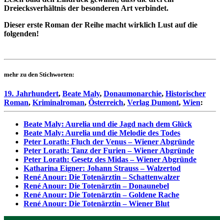
Dreiecksverhältnis der besonderen Art verbindet.
Dieser erste Roman der Reihe macht wirklich Lust auf die
folgenden!
mehr zu den Stichworten:
19. Jahrhundert
,
Beate Maly
,
Donaumonarchie
,
Historischer
Roman
,
Kriminalroman
,
Österreich
,
Verlag Dumont
,
Wien
:
Beate Maly: Aurelia und die Jagd nach dem Glück
Beate Maly: Aurelia und die Melodie des Todes
Peter Lorath: Fluch der Venus – Wiener Abgründe
Peter Lorath: Tanz der Furien – Wiener Abgründe
Peter Lorath: Gesetz des Midas – Wiener Abgründe
Katharina Eigner: Johann Strauss – Walzertod
René Anour: Die Totenärztin – Schattenwalzer
René Anour: Die Totenärztin – Donaunebel
René Anour: Die Totenärztin – Goldene Rache
René Anour: Die Totenärztin – Wiener Blut