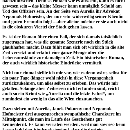
nachzuforschen. Denn so einfach wie es aussieht, kann es nicht
gewesen sein – das kleine Messer kann unmöglich Schuld am
Tod des Offiziers sein. An der Seite von Aurelia ihr Advokat
Nepomuk Hofmeister, der nur sehr widerwillig seiner Klientin
und guten Freundin folgt – aber alleine möchte er sie auch nicht
in die obskuren Viertel der Stadt gehen lassen.
Es ist der Roman über einen Fall, der sich damals tatsächlich
zugetragen hat, was die gesamte Szenerie noch ein Stück
glaubhafter macht. Dazu fühlt man sich oft wirklich in die alte
Zeit versetzt und erfährt eine ganze Menge über die
Lebensumstände zur damaligen Zeit. Ein historischer Roman,
der auch wirklich historische Eindrücke vermittelt.
Nicht nur einmal stellte ich mir vor, wie es denn wäre, selbst für
ein paar Tage (länger wohl nicht) in diese Vergangenheit
zurückzukehren, um alles selbst zu erleben. Das würde mir
gefallen. Solange aber Zeitreisen nicht erfunden sind, reicht
auch so ein Krimi wie „Aurelia und die letzte Fahrt“, um
zumindest ein wenig in das alte Wien einzutauchen.
Dazu stehen mit Aureila, Janek Pokorny und Nepomuk
Hofmeister drei ausgesprochen sympathische Charaktere im
Mittelpunkt, die man im Laufe des Geschehens gut
kennenlernt. Es kann verraten werden, weil man sowieso beim
Lesen bald den Eindruck gewinnt, dass die drei ein