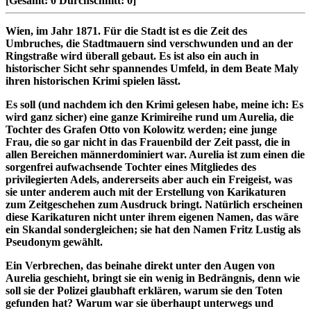
[Gesamt:
0
Durchschnitt:
0
]
Wien, im Jahr 1871. Für die Stadt ist es die Zeit des
Umbruches, die Stadtmauern sind verschwunden und an der
Ringstraße wird überall gebaut. Es ist also ein auch in
historischer Sicht sehr spannendes Umfeld, in dem Beate Maly
ihren historischen Krimi spielen lässt.
Es soll (und nachdem ich den Krimi gelesen habe, meine ich: Es
wird ganz sicher) eine ganze Krimireihe rund um Aurelia, die
Tochter des Grafen Otto von Kolowitz werden; eine junge
Frau, die so gar nicht in das Frauenbild der Zeit passt, die in
allen Bereichen männerdominiert war. Aurelia ist zum einen die
sorgenfrei aufwachsende Tochter eines Mitgliedes des
privilegierten Adels, andererseits aber auch ein Freigeist, was
sie unter anderem auch mit der Erstellung von Karikaturen
zum Zeitgeschehen zum Ausdruck bringt. Natürlich erscheinen
diese Karikaturen nicht unter ihrem eigenen Namen, das wäre
ein Skandal sondergleichen; sie hat den Namen Fritz Lustig als
Pseudonym gewählt.
Ein Verbrechen, das beinahe direkt unter den Augen von
Aurelia geschieht, bringt sie ein wenig in Bedrängnis, denn wie
soll sie der Polizei glaubhaft erklären, warum sie den Toten
gefunden hat? Warum war sie überhaupt unterwegs und