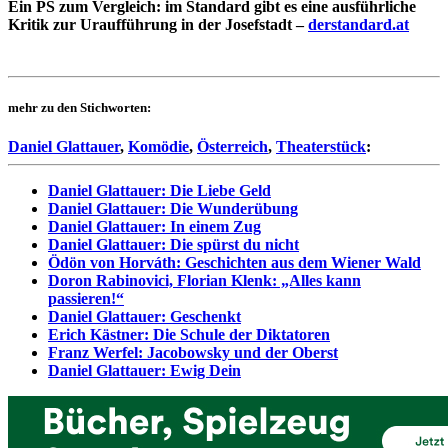
Ein PS zum Vergleich: im Standard gibt es eine ausführliche
Kritik zur Uraufführung in der Josefstadt –
derstandard.at
mehr zu den Stichworten:
Daniel Glattauer
,
Komödie
,
Österreich
,
Theaterstück
:
Daniel Glattauer: Die Liebe Geld
Daniel Glattauer: Die Wunderübung
Daniel Glattauer: In einem Zug
Daniel Glattauer: Die spürst du nicht
Ödön von Horváth: Geschichten aus dem Wiener Wald
Doron Rabinovici, Florian Klenk: „Alles kann
passieren!“
Daniel Glattauer: Geschenkt
Erich Kästner: Die Schule der Diktatoren
Franz Werfel: Jacobowsky und der Oberst
Daniel Glattauer: Ewig Dein