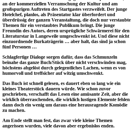
an der kommerziellen Verramschung der Kultur und am
großspurigen Auftreten des Startgastes verzweifelt. Der junge
Hotelchef, planlos, als Präsentator klar überfordert und
überdrüssig der ganzen Veranstaltung, die doch nur verstaubte
Themen für ein verstaubtes Publikum bringt. Die junge
Freundin des Autors, deren ursprügliche Schwärmerei für den
Literaturstar in Langeweile umgeschwenkt ist. Und diese nicht
einzuordnende Burkaträgerin … aber halt, das sind ja schon
fünf Personen …
Schlagfertige Dialoge sorgen dafür, dass das Schmunzeln
beinahe das ganze Buch/Stück über nicht verschwinden mag,
höchstens abgelöst durch gelegentliches Lachen, wenn es von
humorvoll und treffsicher auf witzig umschwenkt.
Das Buch ist schnell gelesen, es dauert eben so lang wie ein
kleines Theaterstück dauern würde. Wie schon zuvor
geschrieben, verschafft das Lesen eine amüsante Zeit, aber die
wirklich überraschenden, die wirklich lustigen Elemente fehlen
dann doch ein wenig um daraus eine herausragende Komödie
zu machen.
Am Ende stellt man fest, das zwar viele kleine Themen
angerissen wurden, viele davon aber ergebnislos enden.