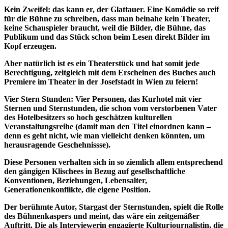
Kein Zweifel: das kann er, der Glattauer. Eine Komödie so reif
für die Bühne zu schreiben, dass man beinahe kein Theater,
keine Schauspieler braucht, weil die Bilder, die Bühne, das
Publikum und das Stück schon beim Lesen direkt Bilder im
Kopf erzeugen.
Aber natürlich ist es ein Theaterstück und hat somit jede
Berechtigung, zeitgleich mit dem Erscheinen des Buches auch
Premiere im Theater in der Josefstadt in Wien zu feiern!
Vier Stern Stunden: Vier Personen, das Kurhotel mit vier
Sternen und Sternstunden, die schon vom verstorbenen Vater
des Hotelbesitzers so hoch geschätzen kulturellen
Veranstaltungsreihe (damit man den Titel einordnen kann –
denn es geht nicht, wie man vielleicht denken könnten, um
herausragende Geschehnissse).
Diese Personen verhalten sich in so ziemlich allem entsprechend
den gängigen Klischees in Bezug auf gesellschaftliche
Konventionen, Beziehungen, Lebensalter,
Generationenkonflikte, die eigene Position.
Der berühmte Autor, Stargast der Sternstunden, spielt die Rolle
des Bühnenkaspers und meint, das wäre ein zeitgemäßer
Auftritt. Die als Interviewerin engagierte Kulturjournalistin, die