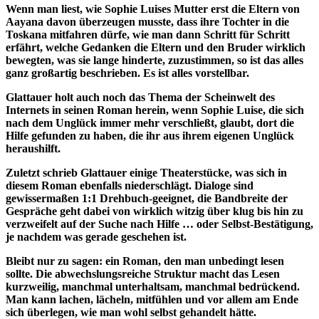
Wenn man liest, wie Sophie Luises Mutter erst die Eltern von
Aayana davon überzeugen musste, dass ihre Tochter in die
Toskana mitfahren dürfe, wie man dann Schritt für Schritt
erfährt, welche Gedanken die Eltern und den Bruder wirklich
bewegten, was sie lange hinderte, zuzustimmen, so ist das alles
ganz großartig beschrieben. Es ist alles vorstellbar.
Glattauer holt auch noch das Thema der Scheinwelt des
Internets in seinen Roman herein, wenn Sophie Luise, die sich
nach dem Unglück immer mehr verschließt, glaubt, dort die
Hilfe gefunden zu haben, die ihr aus ihrem eigenen Unglück
heraushilft.
Zuletzt schrieb Glattauer einige Theaterstücke, was sich in
diesem Roman ebenfalls niederschlägt. Dialoge sind
gewissermaßen 1:1 Drehbuch-geeignet, die Bandbreite der
Gespräche geht dabei von wirklich witzig über klug bis hin zu
verzweifelt auf der Suche nach Hilfe … oder Selbst-Bestätigung,
je nachdem was gerade geschehen ist.
Bleibt nur zu sagen: ein Roman, den man unbedingt lesen
sollte. Die abwechslungsreiche Struktur macht das Lesen
kurzweilig, manchmal unterhaltsam, manchmal bedrückend.
Man kann lachen, lächeln, mitfühlen und vor allem am Ende
sich überlegen, wie man wohl selbst gehandelt hätte.