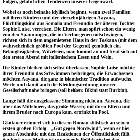
Folgen, gefährlichen Tendenzen unserer Gegenwart.
Wobei es noch beinahe idyllisch beginnt, wenn zwei Familien
mit ihren Kindern und der vierzehnjährigen Aayana,
Flüchtlingskind aus Somalia und Freundin der älteren Tochter
Sophie Luise, verreisen. Die Eltern, man spürt schon ein wenig
von den Spannungen, die im Verborgenen mitschwingen,
richten sich in dem angemieteten Haus in der Toskana (mit dem
wahrscheinlich größten Pool der Gegend) gemütlich ein.
Belanglosigkeiten, Witzeleien, man kommt an und freut sich auf
den ersten Abend mit italienischem Essen und Wein.
Die Kinder bleiben sich selbst überlassen, Sophie Luise möchte
ihrer Freundin das Schwimmen beibringen; die Erwachsenen
möchten Aayana, die ganz in islamischer Tradition aufwuchs,
Werte und damit auch die Kleidungsordnung unserer
Gesellschaft nahe bringen (soll heißen: Bikini statt Burkini).
Lange hält die ausgelassene Stimmung nicht an. Aayana, die
über das Mittelmeer, das große Wasser, mit ihren Eltern und
ihrem Bruder nach Europa kam, ertrinkt im Pool.
Glattauer erinnert sich in diesem Roman stilistisch an seinen
ersten großen Erfolg – „Gut gegen Nordwind“, wenn er hier
ganze Abschnitte mit den Reaktionen der Öffentlichkeit füllt.
Sophie Luises Mutter ist prominente Politikerin bei den