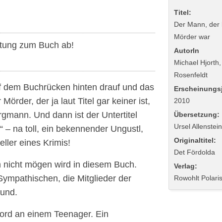
Titel:
Der Mann, der 
Mörder war
tung zum Buch ab!
AutorIn
Michael Hjorth
Rosenfeldt
uf dem Buchrücken hinten drauf und das
Erscheinungsj
Mörder, der ja laut Titel gar keiner ist,
2010
gmann. Und dann ist der Untertitel
Übersetzung:
Ursel Allenstei
– na toll, ein bekennender Ungustl,
Originaltitel:
eller eines Krimis!
Det Fördolda
n nicht mögen wird in diesem Buch.
Verlag:
Sympathischen, die Mitglieder der
Rowohlt Polari
und.
rd an einem Teenager. Ein