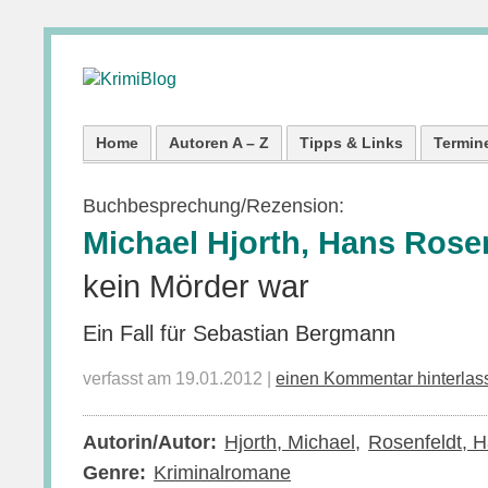
Home
Autoren A – Z
Tipps & Links
Termin
Buchbesprechung/Rezension:
Michael Hjorth, Hans Rose
kein Mörder war
Ein Fall für Sebastian Bergmann
verfasst am 19.01.2012 |
einen Kommentar hinterlas
Autorin/Autor:
Hjorth, Michael
Rosenfeldt, 
Genre:
Kriminalromane