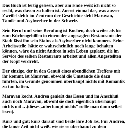
Das Buch ist fertig gelesen, aber am Ende weiß ich nicht so
recht, was davon zu halten ist. Zuerst einmal das, was ausser
Zweifel steht: im Zentrum der Geschichte steht Maravan,
Tamile und Asylwerber in der Schweiz.
Sein Beruf und seine Berufung ist Kochen, doch weiter als bis
zum Küchengehilfen in einem der angesagten Restaurants der
Stadt lässt ihn sein Status als Asylwerber nicht kommen. Seine
Arbeitsstelle hätte er wahrscheinlich noch lange behalten
können, wäre da nicht Andrea in sein Leben geplatzt, die im
Service des selben Restaurants arbeitet und allen Angestellten
der Kopf verdreht.
Der einzige, der in den Genuß eines abendlichen Treffens mit
ihr kommt, ist Maravan, obwohl die Umstände die dazu
führten, im Grunde genommen überhaupt nichts mit Romantik
zu tun hatten.
Maravan kocht, Andrea genießt das Essen und im Anschluß
auch noch Maravan, obwohl sie doch eigentlich überhaupt
nichts mit …(dieses „uberhaupt nichts“ sollte man dann selbst
lesen).
Kurz und gut: kurz darauf sind beide ihre Job los. Für Andrea,
die lange Zeit nicht weiß, wie sie es überhaupt zu dem