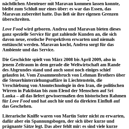
nächtlichen Abenteuer mit Maravan kommen lassen konnte,
bleibt zum Schluß nur eines über: es war das Essen, das
Maravan zubereitet hatte. Das ließ sie ihre eigenen Grenzen
überschreiten.
Love Food
wird geboren. Andrea und Maravan bieten dieses
ganz spezielle Service für gut zahlende Kunden an, die sich
davon neue, erotische Perspektiven erwarten und niemals
enttäuscht werden. Maravan kocht, Andrea sorgt für das
Ambiente und das Service.
Die Geschichte spielt von März 2008 bis April 2009, also in
jenem Zeitraum in dem gerade die Weltwirtschaft am Rande
des Abgrundes stand und auch sonst noch einiges schief
gelaufen ist. Vom Zusammenbruch von Lehman Brothers über
die Steuerhinterziehungsaffäre in Liechtenstein, die
Verschiebung von Atomtechnologie in den Iran, die politischen
Wirren in Paktistan bis zum Elend der Menschen auf Sri
Lanka – all das liefert gewissermaßen den historischen Rahmen
für
Love Food
und hat auch hie und da direkten Einfluß auf
das Geschehen.
Literarische Kniffe waren von Martin Suter nicht zu erwarten,
dafür aber ein Spannungsbogen, der sich über kurze und
prägnante Sätze legt. Das aber fehlt mir: es sind viele kurze