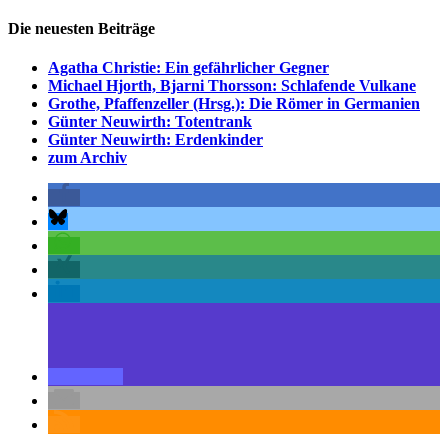
Die neuesten Beiträge
Agatha Christie: Ein gefährlicher Gegner
Michael Hjorth, Bjarni Thorsson: Schlafende Vulkane
Grothe, Pfaffenzeller (Hrsg.): Die Römer in Germanien
Günter Neuwirth: Totentrank
Günter Neuwirth: Erdenkinder
zum Archiv