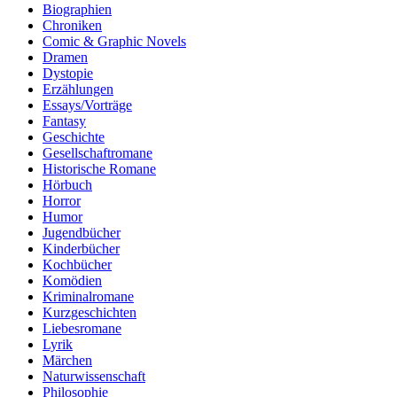
Biographien
Chroniken
Comic & Graphic Novels
Dramen
Dystopie
Erzählungen
Essays/Vorträge
Fantasy
Geschichte
Gesellschaftromane
Historische Romane
Hörbuch
Horror
Humor
Jugendbücher
Kinderbücher
Kochbücher
Komödien
Kriminalromane
Kurzgeschichten
Liebesromane
Lyrik
Märchen
Naturwissenschaft
Philosophie