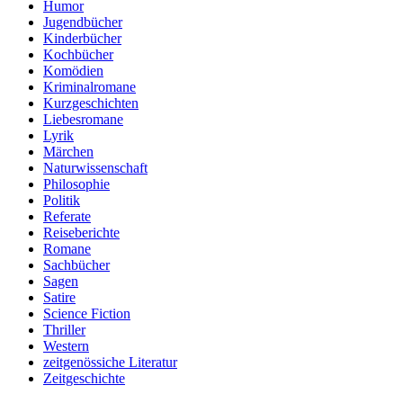
Humor
Jugendbücher
Kinderbücher
Kochbücher
Komödien
Kriminalromane
Kurzgeschichten
Liebesromane
Lyrik
Märchen
Naturwissenschaft
Philosophie
Politik
Referate
Reiseberichte
Romane
Sachbücher
Sagen
Satire
Science Fiction
Thriller
Western
zeitgenössiche Literatur
Zeitgeschichte