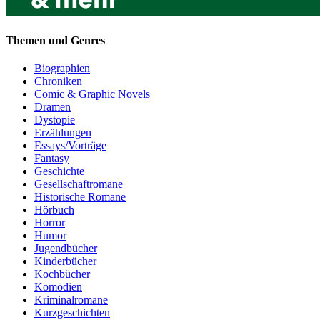
Themen und Genres
Biographien
Chroniken
Comic & Graphic Novels
Dramen
Dystopie
Erzählungen
Essays/Vorträge
Fantasy
Geschichte
Gesellschaftromane
Historische Romane
Hörbuch
Horror
Humor
Jugendbücher
Kinderbücher
Kochbücher
Komödien
Kriminalromane
Kurzgeschichten