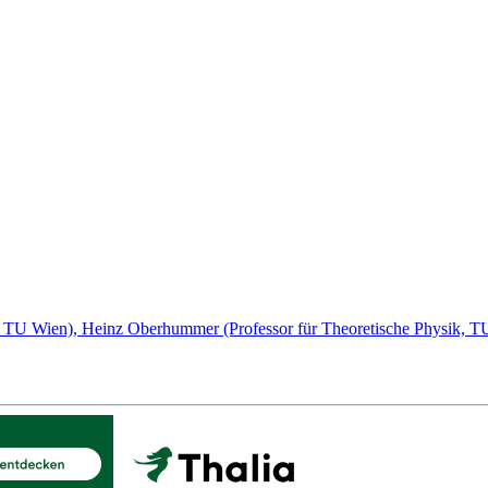
, TU Wien), Heinz Oberhummer (Professor für Theoretische Physik, TU 