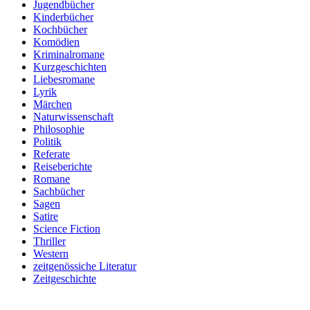
Jugendbücher
Kinderbücher
Kochbücher
Komödien
Kriminalromane
Kurzgeschichten
Liebesromane
Lyrik
Märchen
Naturwissenschaft
Philosophie
Politik
Referate
Reiseberichte
Romane
Sachbücher
Sagen
Satire
Science Fiction
Thriller
Western
zeitgenössiche Literatur
Zeitgeschichte