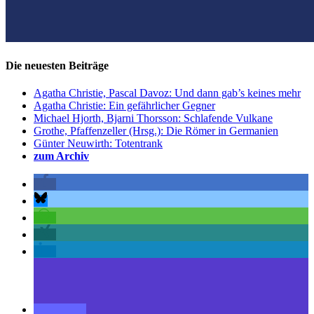
Die neuesten Beiträge
Agatha Christie, Pascal Davoz: Und dann gab’s keines mehr
Agatha Christie: Ein gefährlicher Gegner
Michael Hjorth, Bjarni Thorsson: Schlafende Vulkane
Grothe, Pfaffenzeller (Hrsg.): Die Römer in Germanien
Günter Neuwirth: Totentrank
zum Archiv