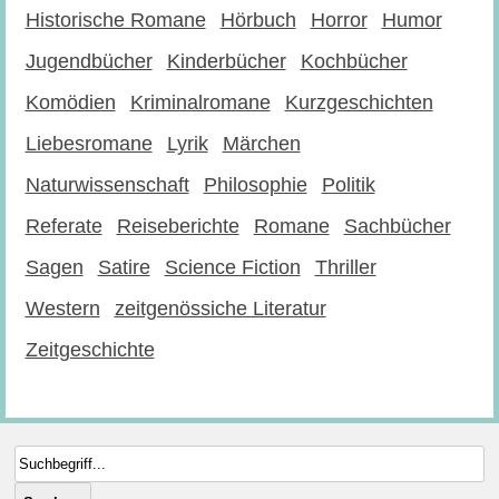
Historische Romane
Hörbuch
Horror
Humor
Jugendbücher
Kinderbücher
Kochbücher
Komödien
Kriminalromane
Kurzgeschichten
Liebesromane
Lyrik
Märchen
Naturwissenschaft
Philosophie
Politik
Referate
Reiseberichte
Romane
Sachbücher
Sagen
Satire
Science Fiction
Thriller
Western
zeitgenössiche Literatur
Zeitgeschichte