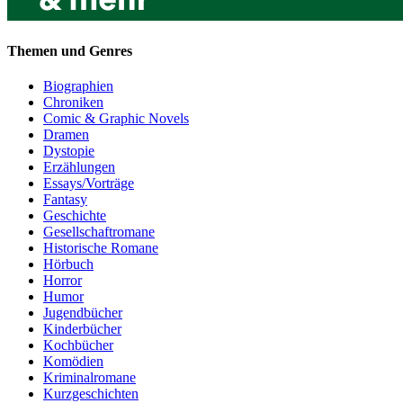
Themen und Genres
Biographien
Chroniken
Comic & Graphic Novels
Dramen
Dystopie
Erzählungen
Essays/Vorträge
Fantasy
Geschichte
Gesellschaftromane
Historische Romane
Hörbuch
Horror
Humor
Jugendbücher
Kinderbücher
Kochbücher
Komödien
Kriminalromane
Kurzgeschichten