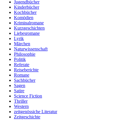
Jugendbücher
Kinderbücher
Kochbücher
Komödien
Kriminalromane
Kurzgeschichten
Liebesromane
Lyrik
Märchen
Naturwissenschaft
Philosophie
Politik
Referate
Reiseberichte
Romane
Sachbücher
Sagen
Satire
Science Fiction
Thriller
Western
zeitgenössiche Literatur
Zeitgeschichte