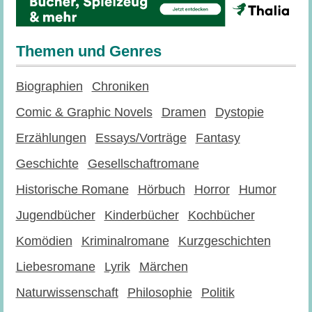
Themen und Genres
Biographien
Chroniken
Comic & Graphic Novels
Dramen
Dystopie
Erzählungen
Essays/Vorträge
Fantasy
Geschichte
Gesellschaftromane
Historische Romane
Hörbuch
Horror
Humor
Jugendbücher
Kinderbücher
Kochbücher
Komödien
Kriminalromane
Kurzgeschichten
Liebesromane
Lyrik
Märchen
Naturwissenschaft
Philosophie
Politik