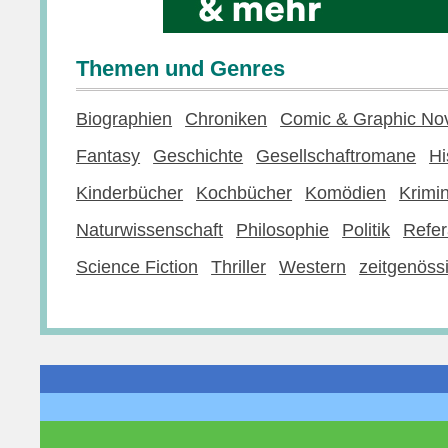
Themen und Genres
Biographien
Chroniken
Comic & Graphic No
Fantasy
Geschichte
Gesellschaftromane
Hi
Kinderbücher
Kochbücher
Komödien
Krimi
Naturwissenschaft
Philosophie
Politik
Refer
Science Fiction
Thriller
Western
zeitgenössi