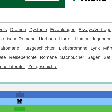
vels
Dramen
Dystopie
Erzählungen
Essays/Vorträge
storische Romane
Hörbuch
Horror
Humor
Jugendbü
nalromane
Kurzgeschichten
Liebesromane
Lyrik
Mär
ate
Reiseberichte
Romane
Sachbücher
Sagen
Sati
che Literatur
Zeitgeschichte