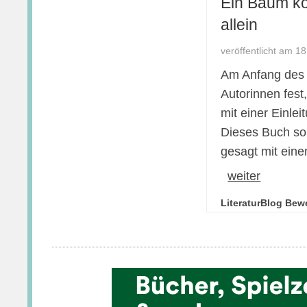
Ein Baum k
allein
veröffentlicht am 1
Am Anfang des 
Autorinnen fest
mit einer Einle
Dieses Buch sol
gesagt mit einem
weiter
LiteraturBlog Bew