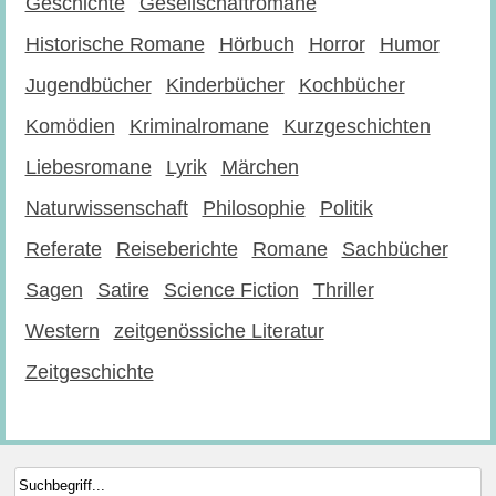
Geschichte
Gesellschaftromane
Historische Romane
Hörbuch
Horror
Humor
Jugendbücher
Kinderbücher
Kochbücher
Komödien
Kriminalromane
Kurzgeschichten
Liebesromane
Lyrik
Märchen
Naturwissenschaft
Philosophie
Politik
Referate
Reiseberichte
Romane
Sachbücher
Sagen
Satire
Science Fiction
Thriller
Western
zeitgenössiche Literatur
Zeitgeschichte