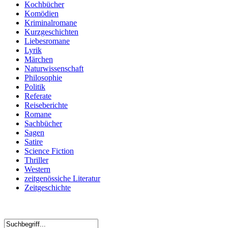
Kochbücher
Komödien
Kriminalromane
Kurzgeschichten
Liebesromane
Lyrik
Märchen
Naturwissenschaft
Philosophie
Politik
Referate
Reiseberichte
Romane
Sachbücher
Sagen
Satire
Science Fiction
Thriller
Western
zeitgenössiche Literatur
Zeitgeschichte