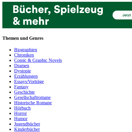
Themen und Genres
Biographien
Chroniken
Comic & Graphic Novels
Dramen
Dystopie
Erzählungen
Essays/Vorträge
Fantasy
Geschichte
Gesellschaftromane
Historische Romane
Hörbuch
Horror
Humor
Jugendbücher
Kinderbücher