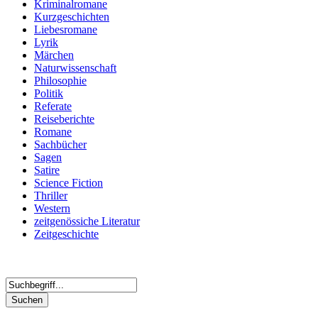
Kriminalromane
Kurzgeschichten
Liebesromane
Lyrik
Märchen
Naturwissenschaft
Philosophie
Politik
Referate
Reiseberichte
Romane
Sachbücher
Sagen
Satire
Science Fiction
Thriller
Western
zeitgenössiche Literatur
Zeitgeschichte