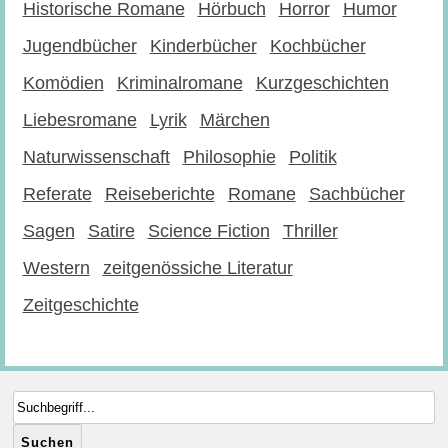
Historische Romane
Hörbuch
Horror
Humor
Jugendbücher
Kinderbücher
Kochbücher
Komödien
Kriminalromane
Kurzgeschichten
Liebesromane
Lyrik
Märchen
Naturwissenschaft
Philosophie
Politik
Referate
Reiseberichte
Romane
Sachbücher
Sagen
Satire
Science Fiction
Thriller
Western
zeitgenössiche Literatur
Zeitgeschichte