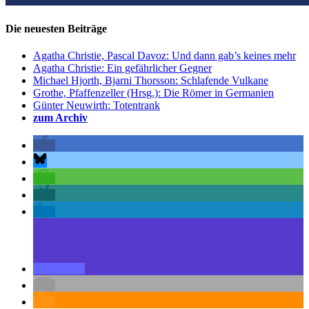
Die neuesten Beiträge
Agatha Christie, Pascal Davoz: Und dann gab’s keines mehr
Agatha Christie: Ein gefährlicher Gegner
Michael Hjorth, Bjarni Thorsson: Schlafende Vulkane
Grothe, Pfaffenzeller (Hrsg.): Die Römer in Germanien
Günter Neuwirth: Totentrank
zum Archiv