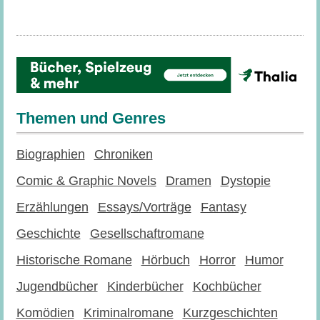
Themen und Genres
Biographien
Chroniken
Comic & Graphic Novels
Dramen
Dystopie
Erzählungen
Essays/Vorträge
Fantasy
Geschichte
Gesellschaftromane
Historische Romane
Hörbuch
Horror
Humor
Jugendbücher
Kinderbücher
Kochbücher
Komödien
Kriminalromane
Kurzgeschichten