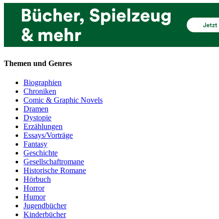
Themen und Genres
Biographien
Chroniken
Comic & Graphic Novels
Dramen
Dystopie
Erzählungen
Essays/Vorträge
Fantasy
Geschichte
Gesellschaftromane
Historische Romane
Hörbuch
Horror
Humor
Jugendbücher
Kinderbücher