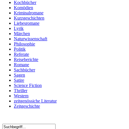
Kochbücher
Komödien
Kriminalromane
Kurzgeschichten
Liebesromane
Lyrik
Märchen
Naturwissenschaft
Philosophie
Politik
Referate
Reiseberichte
Romane
Sachbücher
Sagen
Satire
Science Fiction
Thriller
Western
zeitgenössiche Literatur
Zeitgeschichte