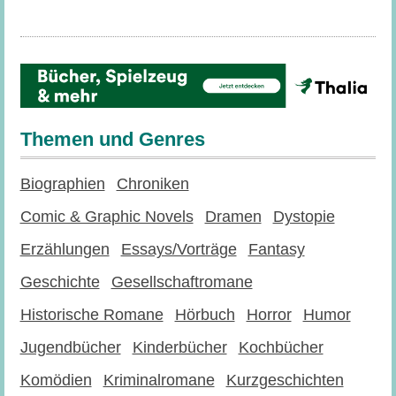
Themen und Genres
Biographien
Chroniken
Comic & Graphic Novels
Dramen
Dystopie
Erzählungen
Essays/Vorträge
Fantasy
Geschichte
Gesellschaftromane
Historische Romane
Hörbuch
Horror
Humor
Jugendbücher
Kinderbücher
Kochbücher
Komödien
Kriminalromane
Kurzgeschichten