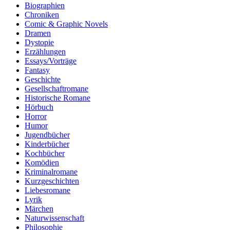
Biographien
Chroniken
Comic & Graphic Novels
Dramen
Dystopie
Erzählungen
Essays/Vorträge
Fantasy
Geschichte
Gesellschaftromane
Historische Romane
Hörbuch
Horror
Humor
Jugendbücher
Kinderbücher
Kochbücher
Komödien
Kriminalromane
Kurzgeschichten
Liebesromane
Lyrik
Märchen
Naturwissenschaft
Philosophie